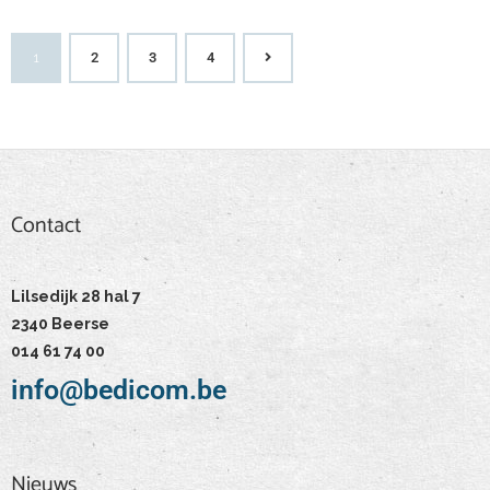
1
2
3
4
Contact
Contact
Lilsedijk 28 hal 7
2340 Beerse
014 61 74 00
info@bedicom.be
Nieuws