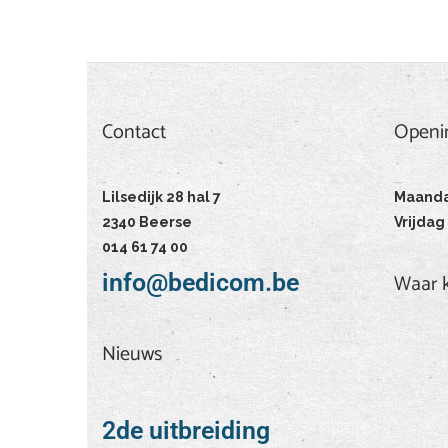
Contact
Openi
Contact
Openingsuren
Lilsedijk 28 hal 7
Maandag
2340 Beerse
Vrijdag 
014 61 74 00
info@bedicom.be
Waar k
Nieuws
2de uitbreiding